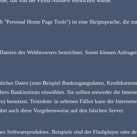
ente, das von der Firma Adobe® entwickelt wurde.
h "Personal Home Page Tools") ist eine Skriptsprache, die z
Dateien des Webbrowsers bezeichnet. Somit können Anfragen 
ulicher Daten (zum Beispiel Bankzugangsdaten, Kreditkarten
ihres Bankinstituts einwählen. Sie sollten entweder die Inte
) benutzen. Trotzdem: in seltenen Fällen kann der Internetr
ührt auch diese Vorgehensweise auf den falschen Server.
ines Softwareproduktes. Beispiele sind der Flashplayer oder 